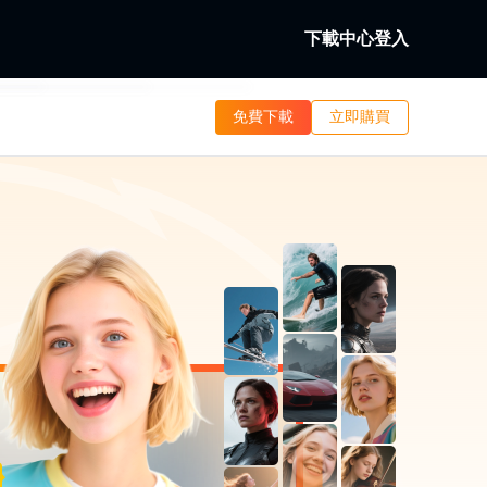
下載中心
登入
b
免費下載
立即購買
。
本地/串流視訊。
b
訊。