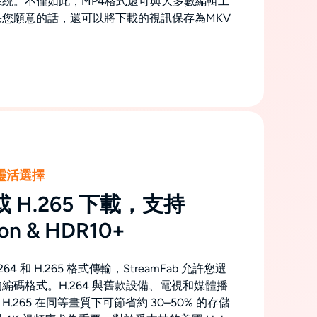
統。不僅如此，MP4格式還可與大多數編輯工
您願意的話，還可以將下載的視訊保存為MKV
碼靈活選擇
 或 H.265 下載，支持
ion & HDR10+
264 和 H.265 格式傳輸，StreamFab 允許您選
編碼格式。H.264 與舊款設備、電視和媒體播
.265 在同等畫質下可節省約 30–50% 的存儲