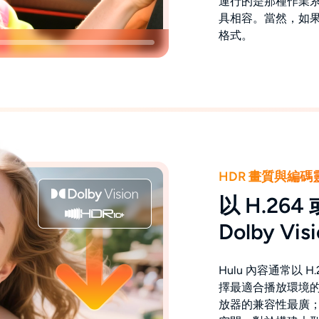
運行的是那種作業系
具相容。當然，如果
格式。
HDR 畫質與編
以 H.264
Dolby Vis
Hulu 內容通常以 H.
擇最適合播放環境的
放器的兼容性最廣；H