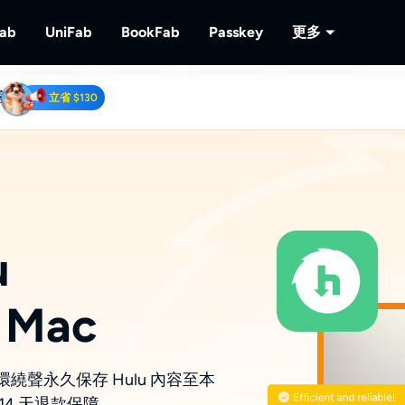
Fab
UniFab
BookFab
Passkey
更多
客
MusicFab
UniFab
BookFab
Passkey
PlayerFa
立省 $130
下載串流音樂。
人工智慧視頻/音頻增強器。
電子書、漫畫及有聲書的終極解決方案。
解密DVD/藍光/UHD光碟
播放光碟及
RecordFa
 Downloader
錄製串流視
uTube視頻.
u
 Mac
3 5.1 環繞聲永久保存 Hulu 內容至本
4 天退款保障。