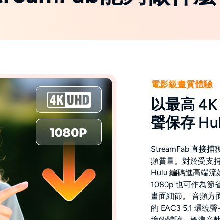
電影級畫質體驗
以最高 4K 
聲保存 Hu
StreamFab 直
頻質量。對於受支持的
Hulu 編碼進高
1080p 也可作
畫面細節。 音頻方面，
的 EAC3 5.1
境的體驗。標準音軌則以