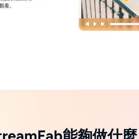
線觀看。
treamFab能夠做什