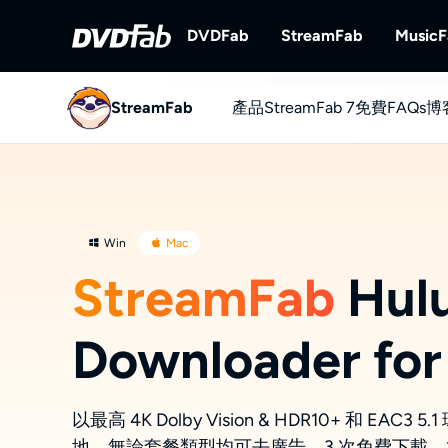
DVDFab
StreamFab
Music
StreamFab
產品
DVDFab
StreamFab 7
StreamFab
免費
FAQs
博
完備的DVD/藍光/UHD方案。
下載串流視訊。
YouTube
免費下載Yo
Win
Mac
StreamFab
Hul
Downloader for
以最高 4K Dolby Vision & HDR10+ 和 EAC
地。無論套餐類型均可去廣告。3 次免費下載，1