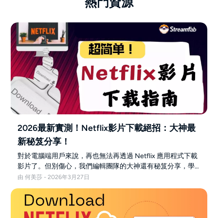
熱門資源
2026最新實測！Netflix影片下載絕招：大神最
新秘笈分享！
對於電腦端用戶來說，再也無法再透過 Netflix 應用程式下載
影片了。但別傷心，我們編輯團隊的大神還有秘笈分享，學
會了這個絕招，Netflix影片下載再不求人！
由 何美莎 - 2026年3月27日