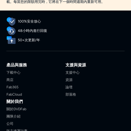
載。每當您的限額用完時，它將在下一個時間週期內重新可用。
100%安全放心
48小時內進行回復
50+次更新/年
產品與服務
支援與資源
下載中心
支援中心
商店
資源
Fab365
論壇
FabCloud
部落格
關於我們
關於DVDFab
團隊介紹
公司
版主連署計畫