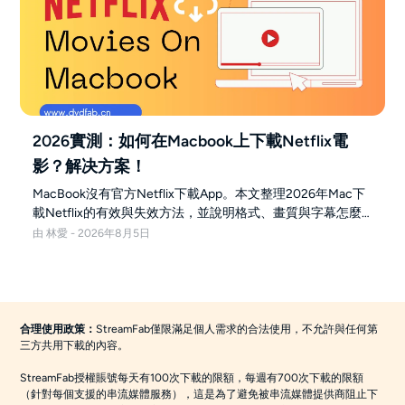
2026實測：如何在Macbook上下載Netflix電
影？解决方案！
MacBook沒有官方Netflix下載App。本文整理2026年Mac下
載Netflix的有效與失效方法，並說明格式、畫質與字幕怎麼
選。
由 林愛 - 2026年8月5日
合理使用政策：
StreamFab僅限滿足個人需求的合法使用，不允許與任何第
三方共用下載的內容。
StreamFab授權賬號每天有100次下載的限額，每週有700次下載的限額
（針對每個支援的串流媒體服務），這是為了避免被串流媒體提供商阻止下