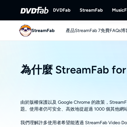
DVDFab
StreamFab
Music
StreamFab
產品
DVDFab
StreamFab 7
StreamFab
免費
FAQs
博
完備的DVD/藍光/UHD方案。
下載串流視訊。
YouTube
免費下載Yo
為什麼 StreamFab fo
由於版權保護以及 Google Chrome 的政策，Stream
題。使用者仍可安全、高效地從超過 1000 個其他網
我們理解許多使用者希望能透過 StreamFab Video D