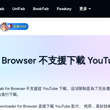
Fab
UniFab
BookFab
Passkey
更多
客
MusicFab
UniFab
BookFab
Passkey
PlayerFa
立省 $130
下載串流音樂。
人工智慧視頻/音頻增強器。
電子書、漫畫及有聲書的終極解決方案。
解密DVD/藍光/UHD光碟
播放光碟及
RecordFa
 Downloader
錄製串流視
uTube視頻.
r Browser 不支援下載 You
Fab for Browser 不支援從 YouTube 下載。這項限制是為了完全
站進行下載。
ownloader for Browser 直接下載 YouTube 影片。 然