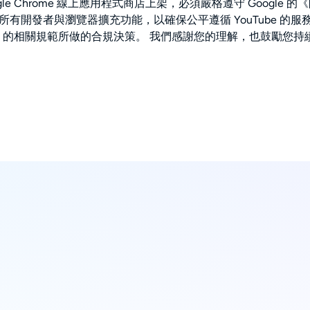
wser 已於 Google Chrome 線上應用程式商店上架，必須嚴格遵守 Go
發者與瀏覽器擴充功能，以確保公平遵循 YouTube 的服務條款。 在 St
e 的相關規範所做的合規決策。 我們感謝您的理解，也鼓勵您持續使