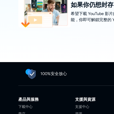
如果你仍想封存（備份
希望下載 YouTube 
能，你即可解鎖完整的 Y
100%安全放心
產品與服務
支援與資源
下載中心
支援中心
商店
資源