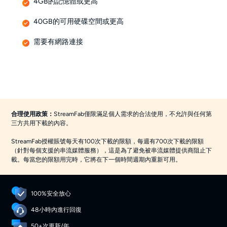
4GB的記憶體或更高
40GB的可用硬碟空間或更高
需要有網路連接
合理使用政策：
StreamFab僅限滿足個人需求的合法使用，不允許與任何第
三方共用下載的內容。
StreamFab授權賬號每天有100次下載的限額，每週有700次下載的限額
（針對每個支援的串流媒體服務），這是為了避免被串流媒體提供商阻止下
載。每當您的限額用完時，它將在下一個時間週期內重新可用。
100%安全放心
48小時內進行回復
50+次更新/年