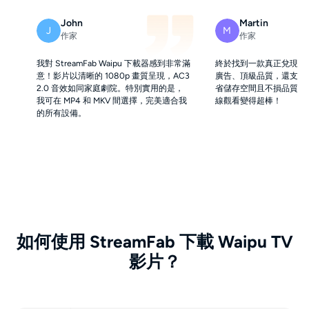
John
Martin
J
M
作家
作家
我對 StreamFab Waipu 下載器感到非常滿
終於找到一款真正兌現承
意！影片以清晰的 1080p 畫質呈現，AC3
廣告、頂級品質，還支援 H
2.0 音效如同家庭劇院。特別實用的是，
省儲存空間且不損品質。Str
我可在 MP4 和 MKV 間選擇，完美適合我
線觀看變得超棒！
的所有設備。
如何使用 StreamFab 下載 Waipu TV
影片？