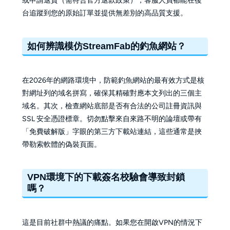
或申請退貨（需符合官方退款政策），客服人員都能在後
台追蹤到您的原始訂單並提供無差別的高品質支援。
如何辨識模仿StreamFab的釣魚網站？
在2026年的網路環境中，防範釣魚網站的最有效方式是核
對網址列的域名拼寫，確保其精確對應本文列出的三個主
域名。其次，檢查網站底部是否有合法的公司註冊資訊與
SSL 安全憑證標章。切勿點擊來自來路不明的論壇或帶有
「免費破解版」字眼的第三方下載站連結，這些通常是挾
帶勒索軟體的偽裝頁面。
VPN環境下的下載簽名校驗會導致封鎖
嗎？
這是目前社群中熱議的痛點。如果您在開啟VPN的情況下