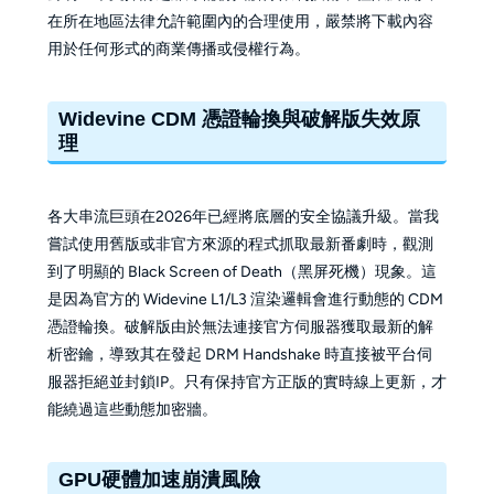
在所在地區法律允許範圍內的合理使用，嚴禁將下載內容
用於任何形式的商業傳播或侵權行為。
Widevine CDM 憑證輪換與破解版失效原
理
各大串流巨頭在2026年已經將底層的安全協議升級。當我
嘗試使用舊版或非官方來源的程式抓取最新番劇時，觀測
到了明顯的 Black Screen of Death（黑屏死機）現象。這
是因為官方的 Widevine L1/L3 渲染邏輯會進行動態的 CDM
憑證輪換。破解版由於無法連接官方伺服器獲取最新的解
析密鑰，導致其在發起 DRM Handshake 時直接被平台伺
服器拒絕並封鎖IP。只有保持官方正版的實時線上更新，才
能繞過這些動態加密牆。
GPU硬體加速崩潰風險