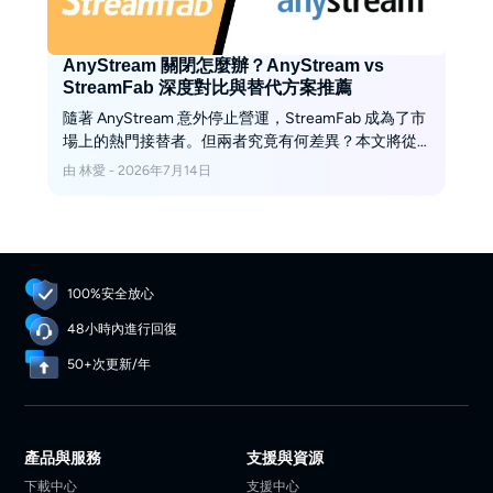
AnyStream 關閉怎麼辦？AnyStream vs
StreamFab 深度對比與替代方案推薦
隨著 AnyStream 意外停止營運，StreamFab 成為了市
場上的熱門接替者。但兩者究竟有何差異？本文將從
支援平台、1080p 下載畫質、自動化功能及性價比進
由 林愛 - 2026年7月14日
行深度對比，告訴您為什麼 StreamFab 是您建立離線
媒體庫的最佳選擇。
100%安全放心
48小時內進行回復
50+次更新/年
產品與服務
支援與資源
下載中心
支援中心