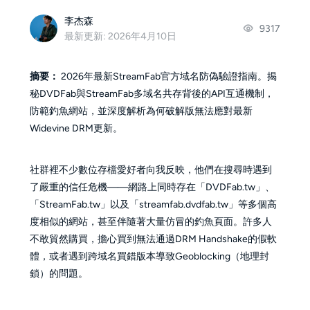
李杰森
9317
最新更新: 2026年4月10日
摘要：
2026年最新StreamFab官方域名防偽驗證指南。揭
秘DVDFab與StreamFab多域名共存背後的API互通機制，
防範釣魚網站，並深度解析為何破解版無法應對最新
Widevine DRM更新。
社群裡不少數位存檔愛好者向我反映，他們在搜尋時遇到
了嚴重的信任危機——網路上同時存在「DVDFab.tw」、
「StreamFab.tw」以及「streamfab.dvdfab.tw」等多個高
度相似的網站，甚至伴隨著大量仿冒的釣魚頁面。許多人
不敢貿然購買，擔心買到無法通過DRM Handshake的假軟
體，或者遇到跨域名買錯版本導致Geoblocking（地理封
鎖）的問題。