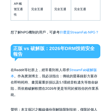
API 帳
號互通
完全互通
完全互通
完全互通
性
想了解NPG機制的用戶，可參考
什麼是StreamFab NPG？
正版 vs 破解版：2026年DRM技術安全
報告
在Reddit等社群上，經常看到有人尋求
StreamFab破解版
本
。作為實測博主，我必須指出：傳統的螢幕錄影方案存
在即時耗時、畫質嚴重折損以及5.1環繞音軌遺失等致命缺
陷，而依賴破解軟體在2026年更是等同於摧毀你的作業系
統。
聲明：本文探討之離線備份與解除限制技術，僅限於個人