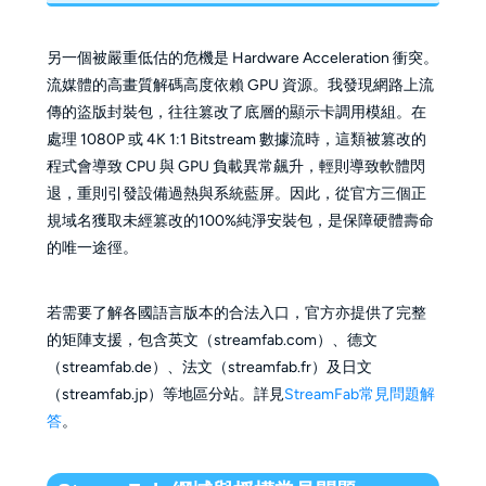
另一個被嚴重低估的危機是 Hardware Acceleration 衝突。
流媒體的高畫質解碼高度依賴 GPU 資源。我發現網路上流
傳的盜版封裝包，往往篡改了底層的顯示卡調用模組。在
處理 1080P 或 4K 1:1 Bitstream 數據流時，這類被篡改的
程式會導致 CPU 與 GPU 負載異常飆升，輕則導致軟體閃
退，重則引發設備過熱與系統藍屏。因此，從官方三個正
規域名獲取未經篡改的100%純淨安裝包，是保障硬體壽命
的唯一途徑。
若需要了解各國語言版本的合法入口，官方亦提供了完整
的矩陣支援，包含英文（streamfab.com）、德文
（streamfab.de）、法文（streamfab.fr）及日文
（streamfab.jp）等地區分站。詳見
StreamFab常見問題解
答
。