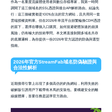
作為一名重度流媒體使用者與數位存檔專家，我第一時間
調閱了這三個域名的SSL憑證與後台API解析路由。結論先
行：這三個確實都是100%合法的官方網站，且共用同一套
雲端授權資料庫。但在2026年串流平台頻繁輪換CDM憑證
的當下，選擇在哪個入口購買、如何規避硬體加速的崩潰
風險，仍有極大的技術學問。本文將直接剝開多域名共存
的底層邏輯，為你提供一份2026年官方認證的防偽與選型
指南。
2026年官方StreamFab域名防偽驗證與
合法性解析
近期搜尋引擎上出現了多個高仿的釣魚網站，利用失效的
破解版引誘用戶下載帶有木馬的安裝包。要構建安全的離
線媒體庫，首要任務是認準官方路由。