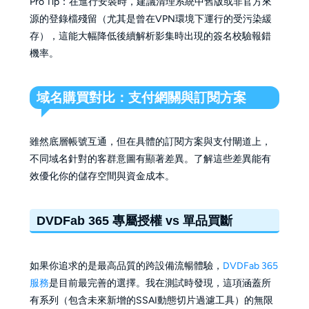
Pro Tip：在進行安裝時，建議清理系統中舊版或非官方來
源的登錄檔殘留（尤其是曾在VPN環境下運行的受污染緩
存），這能大幅降低後續解析影集時出現的簽名校驗報錯
機率。
域名購買對比：支付網關與訂閱方案
雖然底層帳號互通，但在具體的訂閱方案與支付閘道上，
不同域名針對的客群意圖有顯著差異。了解這些差異能有
效優化你的儲存空間與資金成本。
DVDFab 365 專屬授權 vs 單品買斷
如果你追求的是最高品質的跨設備流暢體驗，
DVDFab 365
服務
是目前最完善的選擇。我在測試時發現，這項涵蓋所
有系列（包含未來新增的SSAI動態切片過濾工具）的無限