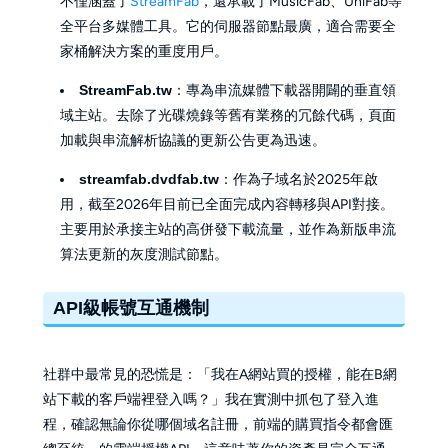
不僅涵蓋了
StreamFab
，還承載了MusicFab、UniFab等
全平台多媒體工具。它的伺服器節點最廣，適合需要全
家桶解決方案的重度用戶。
StreamFab.tw
：專為串流媒體下載器開闢的垂直領
域主站。去除了光碟燒錄等舊有業務的冗餘代碼，頁面
加載與串流解析協議的更新公告更為迅速。
streamfab.dvdfab.tw
：作為子域名於2025年啟
用，截至2026年目前已全面完成內容轉移與API對接。
主要用於承接主站的高併發下載流量，並作為新版串流
算法更新的灰度測試節點。
API級帳號互通機制
社群中最常見的恐慌是：「我在A網站買的授權，能在B網
站下載的客戶端裡登入嗎？」我在實測中抓包了登入進
程，確認無論你從哪個域名註冊，前端的購買指令都會匯