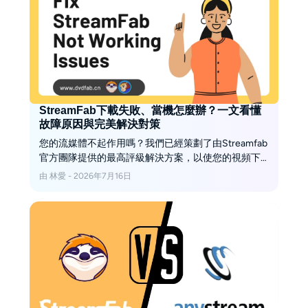
StreamFab下載失敗、當機怎麼辦？一文看懂
故障原因與完美解決對策
您的流媒體不起作用嗎？我們已經策劃了由Streamfab
官方團隊提供的最高評級解決方案，以使您的視頻下
載到正常狀態。立即增強您的用戶體驗。
由 林愛 - 2026年7月16日