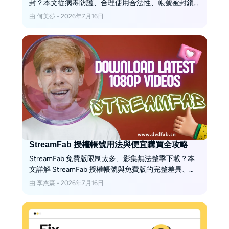
封？本文從病毒防護、合理使用合法性、帳號被封鎖
風險及隱私 4 大面向進行 2026 年最新實測。只要避開
由 何美莎 - 2026年7月16日
外流等法律紅線，搭配 4 個安全下載好習慣，就能安
心備份已付費影片。
StreamFab 授權帳號用法與便宜購買全攻略
StreamFab 免費版限制太多、影集無法整季下載？本
文詳解 StreamFab 授權帳號與免費版的完整差異、購
買流程與認證啟用步驟。加碼分享優惠券領取技巧、
由 李杰森 - 2026年7月16日
MyCombo 省錢組合，並整理退款與取消訂閱管道，助
您輕鬆備份高畫質影片。