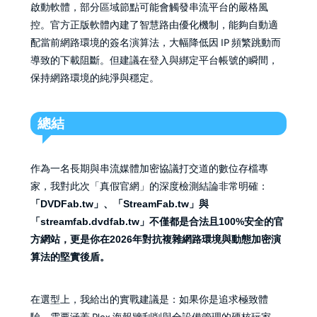
啟動軟體，部分區域節點可能會觸發串流平台的嚴格風
控。官方正版軟體內建了智慧路由優化機制，能夠自動適
配當前網路環境的簽名演算法，大幅降低因 IP 頻繁跳動而
導致的下載阻斷。但建議在登入與綁定平台帳號的瞬間，
保持網路環境的純淨與穩定。
總結
作為一名長期與串流媒體加密協議打交道的數位存檔專
家，我對此次「真假官網」的深度檢測結論非常明確：
「DVDFab.tw」、「StreamFab.tw」與
「streamfab.dvdfab.tw」不僅都是合法且100%安全的官
方網站，更是你在2026年對抗複雜網路環境與動態加密演
算法的堅實後盾。
在選型上，我給出的實戰建議是：如果你是追求極致體