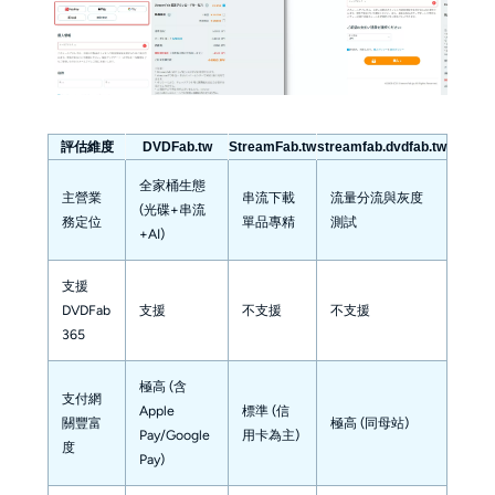
評估維度
DVDFab.tw
StreamFab.tw
streamfab.dvdfab.tw
全家桶生態
主營業
串流下載
流量分流與灰度
(光碟+串流
務定位
單品專精
測試
+AI)
支援
DVDFab
支援
不支援
不支援
365
極高 (含
支付網
Apple
標準 (信
關豐富
極高 (同母站)
Pay/Google
用卡為主)
度
Pay)