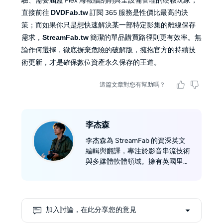
驗、需要涵蓋 Plex 海報牆刮削與全設備管理的硬核玩家，
直接前往
DVDFab.tw
訂閱 365 服務是性價比最高的決
策；而如果你只是想快速解決某一部特定影集的離線保存
需求，
StreamFab.tw
簡潔的單品購買路徑則更有效率。無
論作何選擇，徹底摒棄危險的破解版，擁抱官方的持續技
術更新，才是確保數位資產永久保存的王道。
這篇文章對您有幫助嗎？
李杰森
李杰森為 StreamFab 的資深英文
編輯與翻譯，專注於影音串流技術
與多媒體軟體領域。擁有英國里茲
大學（University of Leeds）傳播
學碩士學位，累積 7 年以上數位媒
體內容的撰寫、編修與翻譯經驗。
擅長把複雜的串流主題轉化為一般
加入討論，在此分享您的意見
讀者也能輕鬆理解的實用資訊。平