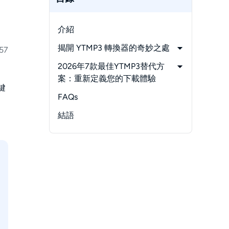
介紹
揭開 YTMP3 轉換器的奇妙之處
57
-
YTMP3 下載器的優缺點
2026年7款最佳YTMP3替代方
-
ytmp3下載：
案：重新定義您的下載體驗
鍵
安全嗎？
-
StreamFab YouTube下載器Pro
FAQs
-
ytmp3下載合法嗎？
-
Acethinker mp3juice
結語
Downloader
-
FLVTO
-
Music Downloader
-
Cleverget視頻下載器
-
EasyMP3Converter