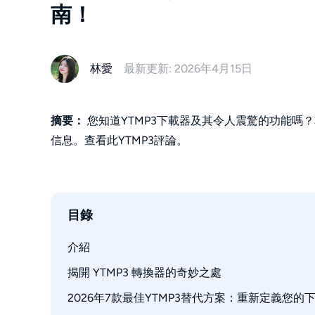
南！
林愛
最新更新: 2026年4月15日
摘要：
您知道YTMP3下載器及其令人震驚的功能嗎？
信息。查看此YTMP3評論。
目錄
介紹 
揭開 YTMP3 轉換器的奇妙之處
2026年7款最佳YTMP3替代方案：重新定義您的
YTMP3 下載器的優缺點