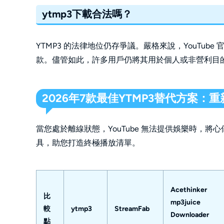
ytmp3下載合法嗎？ 
YTMP3 的法律地位仍存爭議。嚴格來說，YouTu
款。儘管如此，許多用戶仍將其用於個人或非營利目
2026年7
款
最佳YTMP3替代方案：
當您處於離線狀態，YouTube 無法提供娛樂時，將
具，助您打造終極播放清單。
Acethinker 
比
mp3juice 
較
ytmp3 
StreamFab 
Downloader 
點 