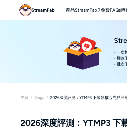
StreamFab
產品
StreamFab 7
免費
FAQs
博
YouTube
免費下載Yo
Str
• 一
• 極
• 批
主頁
/
Blogs
/
2026深度評測：YTMP3 下載器核心亮點
2026深度評測：YTMP3