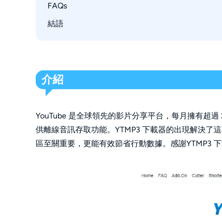
ytmp3下載：安全嗎？
FAQs
StreamFab YouTube下載器Pro
ytmp3下載合法嗎？
Acethinker mp3juice Downloader
結語
FLVTO
Music Downloader
Cleverget視頻下載器
介紹
EasyMP3Converter
YouTube 是全球領先的影片分享平台，每月擁有超
供離線音訊存取功能。YTMP3 下載器的出現解決
區至關重要，更能有效節省行動數據。感謝YTMP3 下載