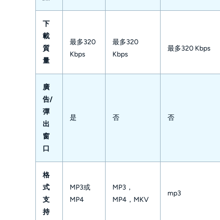
下
載
最多320 
最多320 
質
最多320 Kbps 
Kbps 
Kbps 
量 
廣
告/
彈
是
否
否
出
窗
口 
格
式
MP3或
MP3，
mp3 
支
MP4 
MP4，MKV 
持 