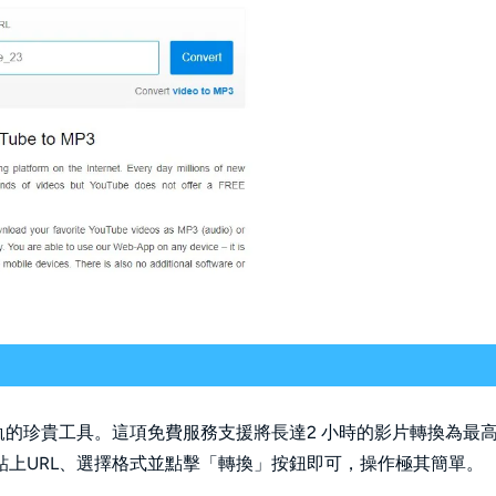
換為音軌的珍貴工具。這項免費服務支援將長達2 小時的影片轉換為最
上URL、選擇格式並點擊「轉換」按鈕即可，操作極其簡單。 