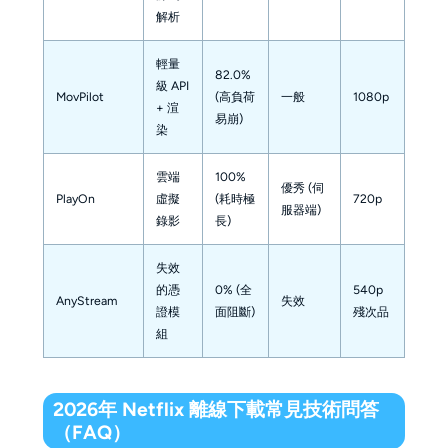
解析
輕量
82.0%
級 API
MovPilot
(高負荷
一般
1080p
+ 渲
易崩)
染
雲端
100%
優秀 (伺
PlayOn
虛擬
(耗時極
720p
服器端)
錄影
長)
失效
的憑
0% (全
540p
AnyStream
失效
證模
面阻斷)
殘次品
組
2026年 Netflix 離線下載常見技術問答
（FAQ）