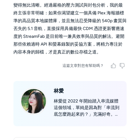
變得無比清晰。經過嚴格的壓力測試與封包分析，我的最
終主張非常明確：如果你渴望建立一個具備 Plex 海報牆標
準的高品質本地媒體庫，並且無法忍受降級的 540p 畫質與
丟失的 5.1 音軌，直接採用具備最快 CDM 憑證更新響應速
度的 StreamFab 是目前唯一兼具效率與品質的解法。避開
那些依賴過時 API 和螢幕錄製的妥協方案，將精力專注於
內容本身的歸檔，才是真正的數位存檔之道。
這篇文章對您有幫助嗎？
林愛
林愛從 2022 年開始踏入串流媒體
這個領域，單純是因為對「串流到
底怎麼跑起來的？」充滿好奇。
一路摸索下來，她慢慢對 m3u8、
mpd 這些檔案格式有了初步理
解，也習慣用「學習者的角度」來