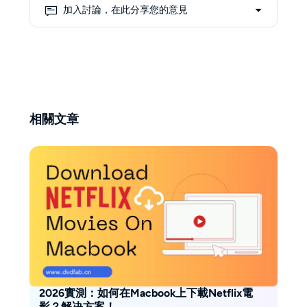
拆解複雜的技術，希望把艱澀的東
加入討論，在此分享您的意見
西講得更簡單，讓一般使用者也能
輕鬆懂。 她的文章常常把自己的
學習經驗和實際心得結合起來，寫
成實用又接地氣的小指南。 工作
之餘，林愛最離不開的就是咖啡
——每天一定要來個 1 到 2 杯。
相關文章
2026實測：如何在Macbook上下載Netflix電
影？解决方案！