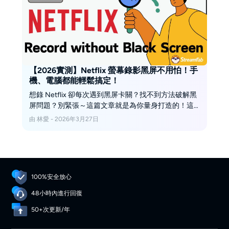
【2026實測】Netflix 螢幕錄影黑屏不用怕！手
機、電腦都能輕鬆搞定！
想錄 Netflix 卻每次遇到黑屏卡關？找不到方法破解黑
屏問題？別緊張～這篇文章就是為你量身打造的！這
裡教你最實用的小技巧，無論是用電腦還是手機，都
由 林愛 - 2026年3月27日
能輕鬆錄下 Netflix 畫面，再也不用被黑屏搞到抓狂
啦！
100%安全放心
48小時內進行回復
50+次更新/年