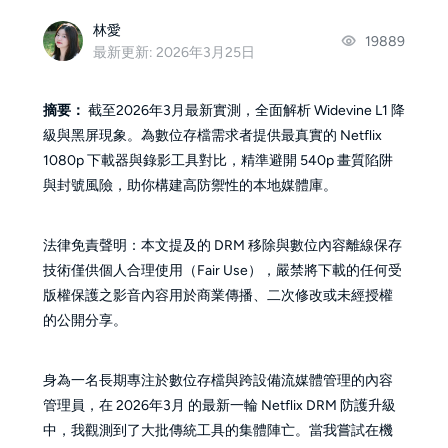
林愛
19889
最新更新: 2026年3月25日
摘要：
截至2026年3月最新實測，全面解析 Widevine L1 降
級與黑屏現象。為數位存檔需求者提供最真實的 Netflix
1080p 下載器與錄影工具對比，精準避開 540p 畫質陷阱
與封號風險，助你構建高防禦性的本地媒體庫。
法律免責聲明：本文提及的 DRM 移除與數位內容離線保存
技術僅供個人合理使用（Fair Use），嚴禁將下載的任何受
版權保護之影音內容用於商業傳播、二次修改或未經授權
的公開分享。
身為一名長期專注於數位存檔與跨設備流媒體管理的內容
管理員，在 2026年3月 的最新一輪 Netflix DRM 防護升級
中，我觀測到了大批傳統工具的集體陣亡。當我嘗試在機