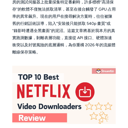
房的測試伺服器上批量採集特定番劇時，許多標榜“高清保
存”的軟體不僅無法抓取清單，甚至在後台觸發了 GPU 占用
率的異常飆升。現在的用戶在搜尋解決方案時，往往被陳
舊的行銷話術誤導，陷入“安裝後只能抓取 540p 畫質”或
“錄影時遭遇全黑畫面”的泥沼。這篇文章將基於我本月的真
實跑測數據，剝離表層功能，直接從 API 接口、硬體加速
衝突以及封號風險的底層邏輯，為你重構 2026 年的流媒體
離線保存策略。