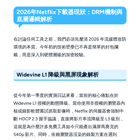
2026年Netflix下載器現狀：DRM機制與
底層邏輯解析
在討論任何工具之前，我們必須先釐清 2026 年流媒體攻防
環境的本質。今年初的技術壁壘已不再是簡單的封包攔
截，而是深入到硬體層級的加密校驗。
Widevine L1 降級與黑屏現象解析
從今年第一季度的實測日誌來看，當前的核心痛點在於
Widevine L1 授權的動態降級。當你使用非授權的瀏覽器內
核或錄影軟體嘗試抓取影像時，Netflix 的伺服器會強制中
斷 HDCP 2.3 握手協議，直接將影片串流降級至 L3 級別，
這就是為什麼許多免費工具如今只能產出滿屏馬賽克的
540p 影片。同時，依賴瀏覽器渲染的錄製方案在遇到