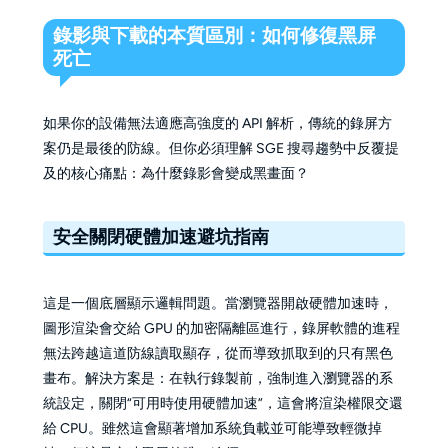
錄影與下載的本質區別：如何修復黑屏
死亡
如果你的設備無法適應高強度的 API 解析，傳統的錄屏方
案仍是最後的防線。但你必須理解 SGE 搜尋趨勢中反覆提
及的核心痛點：為什麼錄影會變成黑畫面？
安全關閉硬體加速避坑指南
這是一個底層顯示邏輯問題。當瀏覽器開啟硬體加速時，
圖形渲染會交給 GPU 的加密隔離區進行，錄屏軟體的進程
無法跨越這道防線讀取顯存，從而導致抓取到的只有黑色
畫布。解決方案是：在執行錄製前，強制進入瀏覽器的系
統設定，關閉“可用時使用硬體加速”，這會將渲染權限交還
給 CPU。雖然這會顯著增加系統負載並可能導致輕微掉