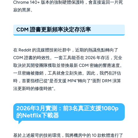
Chrome 140+ 版本的強制硬體保護時，會直接返回一片死
寂的黑屏。
CDM 證書更新頻率決定存活率
在 Reddit 的流媒體技術社群中，近期的熱議焦點轉向了
CDM 證書的時效性。一套工具能否在 2026 年存活，完全
取決於其開發團隊獲取並替換最新 CDM 密鑰的響應速度。
一旦密鑰被撤銷，工具就會立刻失效。因此，我們在評估
時，首要指標已從“是否支援 MP4”轉向了“面對 DRM 演算
法更新時的修復時效”。
2026年3月實測：前3名真正支援1080p
的Netflix下載器
基於上述嚴苛的技術環境，我將機房中的 10 款軟體進行了