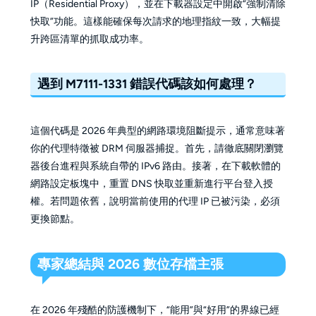
IP（Residential Proxy），並在下載器設定中開啟“強制清除
快取”功能。這樣能確保每次請求的地理指紋一致，大幅提
升跨區清單的抓取成功率。
遇到 M7111-1331 錯誤代碼該如何處理？
這個代碼是 2026 年典型的網路環境阻斷提示，通常意味著
你的代理特徵被 DRM 伺服器捕捉。首先，請徹底關閉瀏覽
器後台進程與系統自帶的 IPv6 路由。接著，在下載軟體的
網路設定板塊中，重置 DNS 快取並重新進行平台登入授
權。若問題依舊，說明當前使用的代理 IP 已被污染，必須
更換節點。
專家總結與 2026 數位存檔主張
在 2026 年殘酷的防護機制下，“能用”與“好用”的界線已經