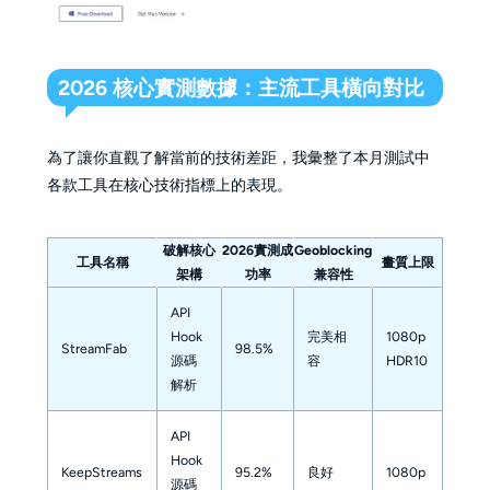
2026 核心實測數據：主流工具橫向對比
為了讓你直觀了解當前的技術差距，我彙整了本月測試中
各款工具在核心技術指標上的表現。
破解核心
2026實測成
Geoblocking
工具名稱
畫質上限
架構
功率
兼容性
API
Hook
完美相
1080p
StreamFab
98.5%
源碼
容
HDR10
解析
API
Hook
KeepStreams
95.2%
良好
1080p
源碼