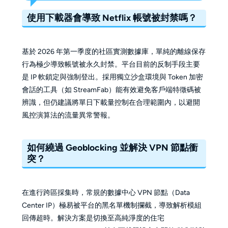
使用下載器會導致 Netflix 帳號被封禁嗎？
基於 2026 年第一季度的社區實測數據庫，單純的離線保存
行為極少導致帳號被永久封禁。平台目前的反制手段主要
是 IP 軟鎖定與強制登出。採用獨立沙盒環境與 Token 加密
會話的工具（如 StreamFab）能有效避免客戶端特徵碼被
辨識，但仍建議將單日下載量控制在合理範圍內，以避開
風控演算法的流量異常警報。
如何繞過 Geoblocking 並解決 VPN 節點衝
突？
在進行跨區採集時，常規的數據中心 VPN 節點（Data
Center IP）極易被平台的黑名單機制攔截，導致解析模組
回傳超時。解決方案是切換至高純淨度的住宅