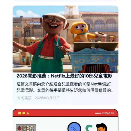
2026電影推薦：Netflix上最好的10部兒童電影
這篇文章將向您介紹適合兒童觀看的10部Netflix最好
兒童電影。文章的後半部還將告訴您如何備份租賃的
Netflix DVD電影。
由 何美莎 - 2026年3月27日