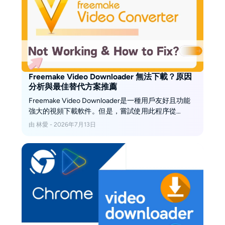
Freemake Video Downloader 無法下載？原因
分析與最佳替代方案推薦
Freemake Video Downloader是一種用戶友好且功能
強大的視頻下載軟件。但是，嘗試使用此程序從
YouTube下載視頻時可能會遇到限制。在這種情況下，
由 林愛 - 2026年7月13日
我們將闡明為什麼您可能會在使用免費的feemake進
行視頻下載，可以採取哪些替代步驟，並提出免費的
YouTube下載工具時面臨挑戰。