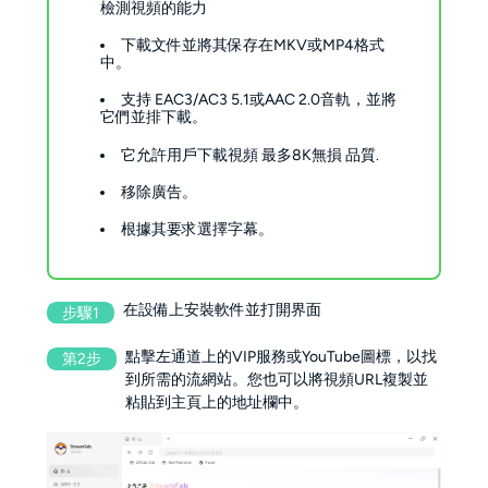
檢測視頻的能力
下載文件並將其保存在MKV或MP4格式
中。
支持 EAC3/AC3 5.1或AAC 2.0音軌，並將
它們並排下載。
它允許用戶下載視頻 最多8K無損 品質.
移除廣告。
根據其要求選擇字幕。
在設備上安裝軟件並打開界面
步驟1
點擊左通道上的VIP服務或YouTube圖標，以找
第2步
到所需的流網站。您也可以將視頻URL複製並
粘貼到主頁上的地址欄中。