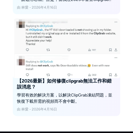
時，它會關閉並且不起作用。繼續閱讀以獲得最佳的
由 林愛 - 2026年4月16日
夾克替代方案。
【2026最新】如何修復clipgrab無法工作和錯
誤消息？
學習有效的解決方案，以解決ClipGrab凍結問題，並
恢復下載所需的視頻而不會中斷。
由 林愛 - 2026年4月16日