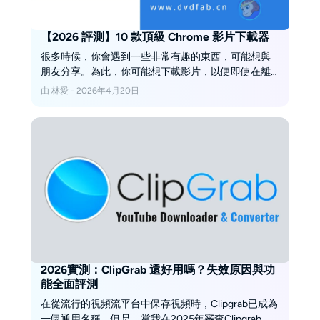
【2026 評測】10 款頂級 Chrome 影片下載器
很多時候，你會遇到一些非常有趣的東西，可能想與
朋友分享。為此，你可能想下載影片，以便即使在離
線時也可以稍後觀看。在本文中，我們列出了一些最
由 林愛 - 2026年4月20日
佳的影片下載 Chrome 擴充功能。
2026實測：ClipGrab 還好用嗎？失效原因與功
能全面評測
在從流行的視頻流平台中保存視頻時，Clipgrab已成為
一個通用名稱。但是，當我在2025年審查Clipgrab