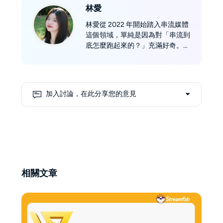
林愛
林愛從 2022 年開始踏入串流媒體
這個領域，單純是因為對「串流到
底怎麼跑起來的？」充滿好奇。
一路摸索下來，她慢慢對 m3u8、
mpd 這些檔案格式有了初步理
解，也習慣用「學習者的角度」來
拆解複雜的技術，希望把艱澀的東
加入討論，在此分享您的意見
西講得更簡單，讓一般使用者也能
輕鬆懂。 她的文章常常把自己的
學習經驗和實際心得結合起來，寫
成實用又接地氣的小指南。 工作
之餘，林愛最離不開的就是咖啡
——每天一定要來個 1 到 2 杯。
相關文章