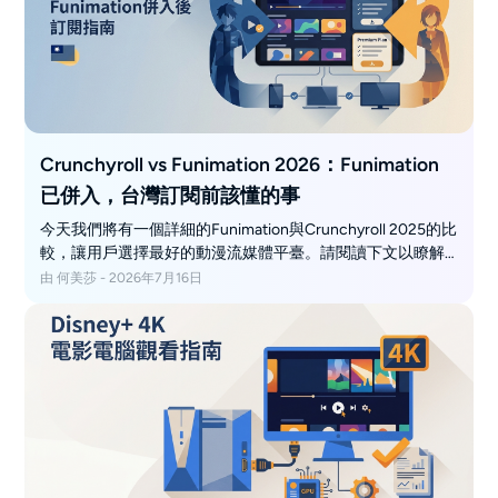
Crunchyroll vs Funimation 2026：Funimation
已併入，台灣訂閱前該懂的事
今天我們將有一個詳細的Funimation與Crunchyroll 2025的比
較，讓用戶選擇最好的動漫流媒體平臺。請閱讀下文以瞭解
更多資訊。
由 何美莎 - 2026年7月16日