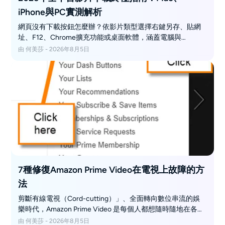
iPhone與PC實測解析
網頁沒有下載按鈕怎麼辦？依影片類型選擇右鍵另存、貼網
址、F12、Chrome擴充功能或桌面軟體，涵蓋電腦與
iPhone/Android儲存流程與常見排錯。
由 何美莎 - 2026年8月5日
7種修復Amazon Prime Video在電視上故障的方
法
剪斷有線電視（Cord-cutting）」、全面轉向數位串流的娛
樂時代，Amazon Prime Video 是每個人都想隨時隨地在各類
裝置上享受的首選應用程式。然而，想像一下當您正準備觀
由 何美莎 - 2026年8月5日