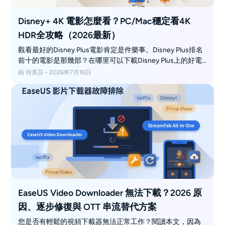
Disney+ 4K 電影怎麼看？PC/Mac穩定看4K
HDR全攻略（2026最新）
觀看最好的Disney Plus電影肯定是件樂事。Disney Plus排名
前十的電影是那幾部？在哪里可以下載Disney Plus上的好電
影並進行離線播放？這篇文章將解答您有關觀看和下載最好
由 何美莎 - 2026年7月16日
Disney Plus電影的所有疑問。
EaseUS Video Downloader 無法下載？2026 原
因、逐步修復與 OTT 串流替代方案
您是否有輕鬆的視頻下載器無法正常工作？閱讀本文，因為