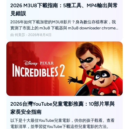
2026 M3U8下載指南：5種工具、MP4輸出與常
見錯誤
2026年如何下載加密的M3U8影片？身為數位存檔專家，我
實測了市面上的 m3u8 下載器與 m3u8 downloader chrome
擴充功能，揭秘突破 DAZN m3u8 動態加密與最新 avgle 下
由 何美莎 - 2026年8月4日
載影片方法的終極 drm m3u8 downloader 方案。
2026台灣YouTube兒童電影推薦：10部片單與
家長安全指南
以下是十大最佳YouTube兒童電影，供你的孩子觀看。查看
電影清單，並學習從YouTube下載這些兒童電影的方法。