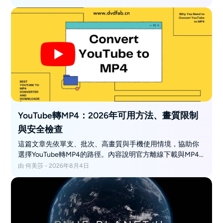
賞最喜愛的節目時，卻在電視或其他設備上遇到「Amazon
Prime Video 無法運行」的掃興問題。別擔心，本文將為您提
供解決這類常見故障的 7 種最佳實務方法。
YouTube轉MP4：2026年可用方法、畫質限制
與安全檢查
這篇文章先依單支、批次、高畫質與手機使用情境，協助你
選擇YouTube轉MP4的路徑。內容說明官方離線下載與MP4
檔案的差別、1080p與4K可能無聲的原因，以及免安裝網站
由 何美莎 - 2026年8月4日
常見的廣告、跳轉與假按鈕風險。你也會看到iPhone與
Android的檔案位置差異，並學會用實際播放結果確認畫面、
聲音與格式。若只處理一支影片，可先試免安裝方式；需要
大量影片、播放清單、字幕與本機分類時，再考慮Windows
或Mac桌面流程。最後也整理分享與重新上傳前必須確認的