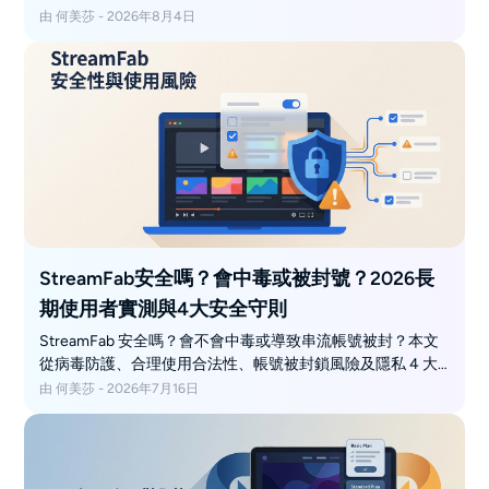
由 何美莎 - 2026年8月4日
StreamFab安全嗎？會中毒或被封號？2026長
期使用者實測與4大安全守則
StreamFab 安全嗎？會不會中毒或導致串流帳號被封？本文
從病毒防護、合理使用合法性、帳號被封鎖風險及隱私 4 大
面向進行 2026 年最新實測。只要避開外流等法律紅線，搭配
由 何美莎 - 2026年7月16日
4 個安全下載好習慣，就能安心備份已付費影片。