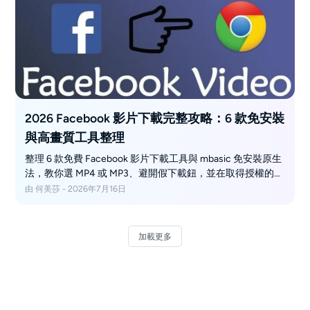
2026 Facebook 影片下載完整攻略：6 款免安裝
與高畫質工具整理
整理 6 款免費 Facebook 影片下載工具與 mbasic 免安裝原生
法，教你選 MP4 或 MP3、避開假下載鈕，並在取得授權的前
提下備份高畫質私人影片。
由 何美莎 - 2026年7月16日
加載更多