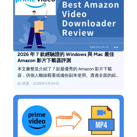
處理網路、空間與字幕異常。若官方 App 已符合短期
離線需求，維持原流程最省事；需要 Windows 或 Mac
本機檔案管理時，再評估符合平台條款與法律的桌面
方案。
2026 年 7 款經驗證的 Windows 與 Mac 最佳
Amazon 影片下載器評測
本文彙整並介紹了 7 款最優秀的 Amazon 影片下載
器，供個人離線觀看或備份副本使用。透過全面的綜
合比較，助您快速挑選最適合的工具。
由 林愛 - 2026年3月24日