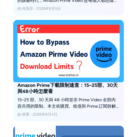
的娛樂時代，Amazon Prime Video 是每個人都想隨時
隨地在各類裝置上享受的首選應用程式。然而，想像
由 何美莎 - 2026年8月5日
一下當您正準備觀賞最喜愛的節目時，卻在電視或其
他設備上遇到「Amazon Prime Video 無法運行」的掃
興問題。別擔心，本文將為您提供解決這類常見故障
的 7 種最佳實務方法。
Amazon Prime下載限制速查：15–25部、30天
與48小時怎麼看
15–25 部、30 天與 48 小時並非 Prime Video 全部內
容共用的限制。本文依購買、租借與 Prime 訂閱拆解
下載資格、期限、裝置與字幕規則，也說明官方下載
由 林愛 - 2026年8月4日
檔案為何不是一般 MP4，以及 SD 卡、USB、
Chromecast 與 AirPlay 的使用邊界。排查時先確認內
容資格與帳號狀態，再清理其他裝置的舊下載，最後