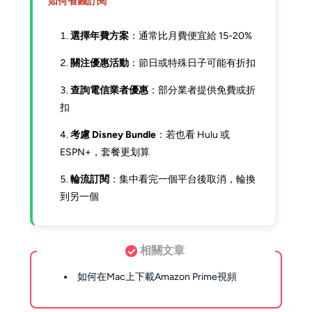
如何省錢訂閱
選擇年費方案
：通常比月費便宜給 15-20%
關注優惠活動
：節日或特殊日子可能有折扣
查詢電信業者優惠
：部分業者提供免費或折
扣
考慮 Disney Bundle
：若也看 Hulu 或
ESPN+，套餐更划算
輪流訂閱
：集中看完一個平台後取消，輪換
到另一個
相關文章
如何在Mac上下載Amazon Prime視頻